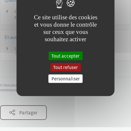
Questions ? Réponses !
Carte grise : comment justifier de son domicile en
Ce site utilise des cookies
France ?
et vous donne le contrôle
sur ceux que vous
Et aussi
souhaitez activer
Usurpation de plaque d'immatriculation d'un véhicule
Transports - Mobilité
Tout accepter
Tout refuser
Personnaliser
©
Direction de l'information légale et administrative
comarquage developpé par
baseo.io
Partager