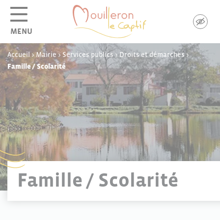
Panneau de gestion des cookies
MENU
Accueil
>
Mairie
>
Services publics
>
Droits et démarches
>
Famille / Scolarité
Famille / Scolarité