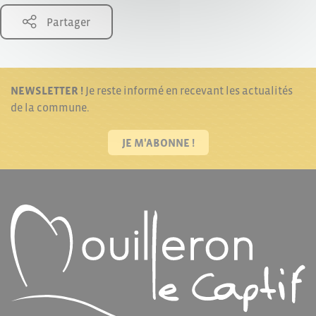
Partager
NEWSLETTER !
Je reste informé en recevant les actualités
de la commune.
JE M'ABONNE !