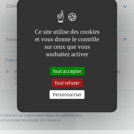
Comment est traitée votre demande ?
Ce site utilise des cookies
et vous donne le contrôle
Services en ligne et formulaires
sur ceux que vous
souhaitez activer
Pour en savoir plus
Tout accepter
Faire appel au médiateur de l'éducation nationale et de
l'enseignement supérieur
Tout refuser
Ministère chargé de l'éducation
Personnaliser
©
Direction de l'information légale et administrative
comarquage developpé par
baseo.io