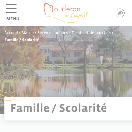
Panneau de gestion des cookies
MENU
Accueil
>
Mairie
>
Services publics
>
Droits et démarches
>
Famille / Scolarité
Famille / Scolarité