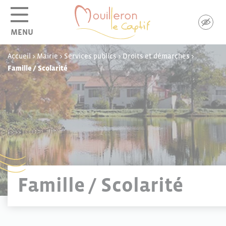
Panneau de gestion des cookies
MENU
Accueil
>
Mairie
>
Services publics
>
Droits et démarches
>
Famille / Scolarité
Famille / Scolarité