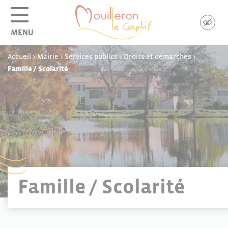
Panneau de gestion des cookies
MENU
Accueil
>
Mairie
>
Services publics
>
Droits et démarches
>
Famille / Scolarité
Famille / Scolarité