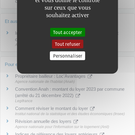
convention Anah ?
sur ceux que vous
souhaitez activer
Et aussi
Tout accepter
Impôt sur le revenu - Revenus locatifs d'un logement
conventionné Anah
Tout refuser
Argent - Impôts - Consommation
Personnaliser
Pour en savoir plus
Propriétaire bailleur : Loc'Avantages
Agence nationale de l'habitat (Anah)
Convention Anah : montant du loyer 2023 par commune
(arrêté du 21 décembre 2022)
Legifrance
Comment réviser le montant du loyer
Institut national de la statistique et des études économiques (Insee)
Révision annuelle des loyers
Agence nationale pour l'information sur le logement (Anil)
Indices de référence des loyers antérieurs