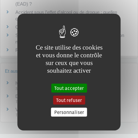
(EAD) ?
Accident sous l'effet d'alcool ou de drogue : quelles
conséquences sur l'assurance ?
Que risque-t-on pour usage de drogues ?
Solde du permis de conduire : comment connaître son
nombre de points ?
Ce site utilise des cookies
Retrait de permis : quelles sont les règles ?
et vous donne le contrôle
sur ceux que vous
souhaitez activer
Et aussi
Ivresse - Alcoolisme
Tout accepter
Social - Santé
Drogue au volant
Tout refuser
Transports - Mobilité
Vitesse au volant
Personnaliser
Transports - Mobilité