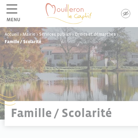
Panneau de gestion des cookies
MENU
Accueil
>
Mairie
>
Services publics
>
Droits et démarches
>
Famille / Scolarité
Famille / Scolarité