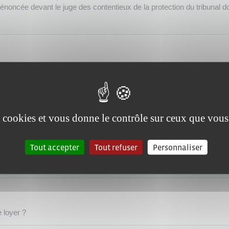
 dénoncée devant le juge des contentieux de la protection du tribunal 
 retard, le bailleur <a href="https://www.mairie-mouilleronlecaptif.fr/ma
 de ne pas renouveler le bail pour motif légitime et sérieux</a>.
es cookies et vous donne le contrôle sur ceux que vous
Tout accepter
Tout refuser
Personnaliser
e loyer ?