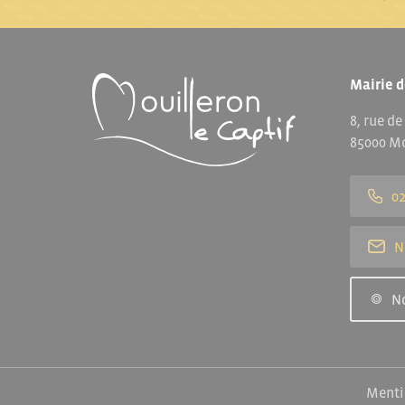
Mairie d
8, rue de
85000 Mo
02
N
N
Menti