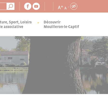
+
A
-
A
ture, Sport, Loisirs
Découvrir
ie associative
Mouilleron-le-Captif