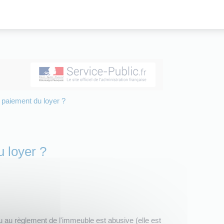
e paiement du loyer ?
u loyer ?
u au règlement de l'immeuble est abusive (elle est