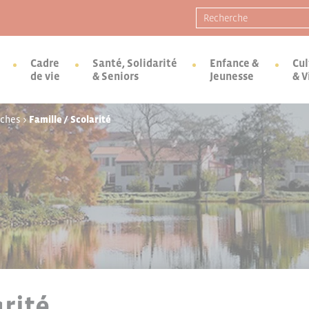
Recherche pour :
Cadre
Santé, Solidarité
Enfance &
Cul
de vie
& Seniors
Jeunesse
& V
rches
>
Famille / Scolarité
arité