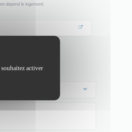
dont dépend le logement.
irie/services-publics/droits-et-
 souhaitez activer