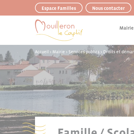
Panneau de gestion des cookies
Espace Familles
Nous contacter
Mairie
Accueil
>
Mairie
>
Services publics
>
Droits et déma
Famille / Scol