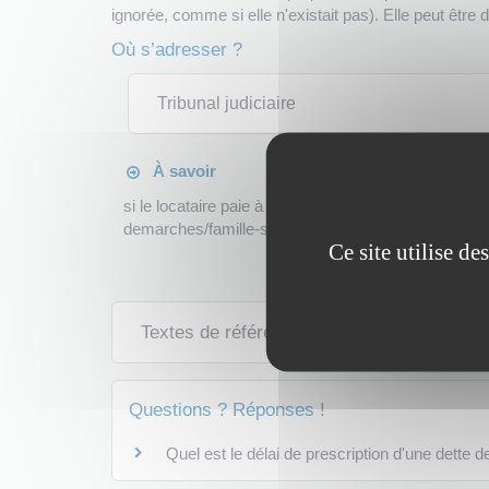
ignorée, comme si elle n'existait pas). Elle peut être
Où s’adresser ?
Tribunal judiciaire
À savoir
si le locataire paie à plusieurs reprises son loyer en
demarches/famille-scolarite/?xml=F929">est en droit
Ce site utilise d
Textes de référence
Questions ? Réponses !
Quel est le délai de prescription d'une dette d