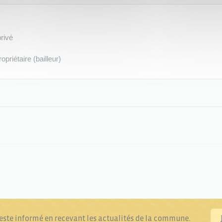
privé
priétaire (bailleur)
reste informé en recevant les actualités de la commune.