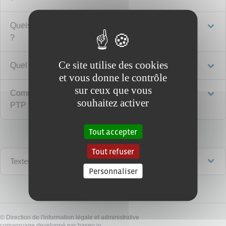
Quels droits sociaux pendant le congé pour un PTP
?
Ce site utilise des cookies
Quel délai entre 2 PTP ?
et vous donne le contrôle
sur ceux que vous
Comment se faire accompagner pour réaliser un
souhaitez activer
PTP ?
Tout accepter
Tout refuser
Textes de référence
Personnaliser
©
Direction de l'information légale et administrative
comarquage developpé par
baseo.io