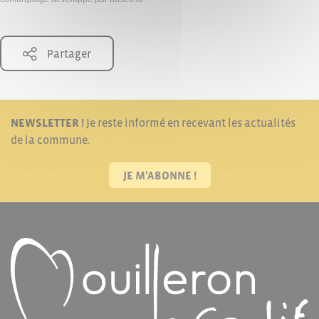
Partager
NEWSLETTER !
Je reste informé en recevant les actualités
de la commune.
JE M'ABONNE !