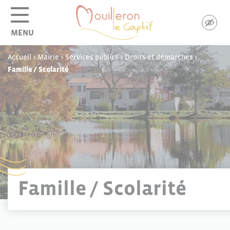
Panneau de gestion des cookies
MENU
Accueil
>
Mairie
>
Services publics
>
Droits et démarches
>
Famille / Scolarité
Famille / Scolarité