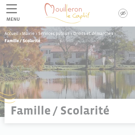
Panneau de gestion des cookies
MENU
Accueil
>
Mairie
>
Services publics
>
Droits et démarches
>
Famille / Scolarité
Famille / Scolarité