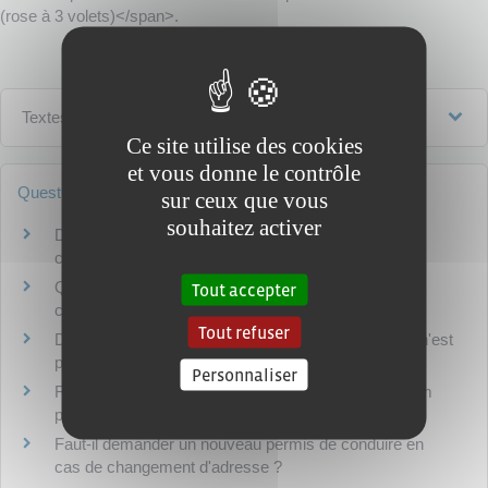
(rose à 3 volets)</span>.
Textes de référence
Ce site utilise des cookies
et vous donne le contrôle
Questions ? Réponses !
sur ceux que vous
souhaitez activer
Doit-on remplacer son permis de conduire rose
cartonné par un nouveau modèle ?
Quels papiers du véhicule sont obligatoires lors d'un
Tout accepter
contrôle routier ?
Tout refuser
Doit-on changer son permis de conduire si la photo n'est
plus ressemblante ?
Personnaliser
Faut-il signaler un changement de nom ou de prénom
pour le permis de conduire ?
Faut-il demander un nouveau permis de conduire en
cas de changement d'adresse ?