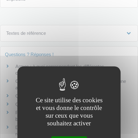
Textes de référence
Questions ? Réponses !
Armes : à quoi correspondent les différentes
catégories ?
Comment faire si vous trouvez ou si vous héritez d'une
arme ?
Que faire en cas de vol ou de perte d'une arme ?
Ce site utilise des cookies
Qui peut porter et transporter une arme ?
et vous donne le contrôle
Peut-on porter une arme pour se défendre (couteau,
sur ceux que vous
bombe lacrymogène...) ?
souhaitez activer
Détenir une arme pour le tir sportif : quelles sont les
règles ?