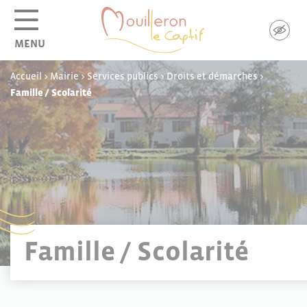
Panneau de gestion des cookies
MENU
Accueil
>
Mairie
>
Services publics
>
Droits et démarches
>
Famille / Scolarité
Famille / Scolarité