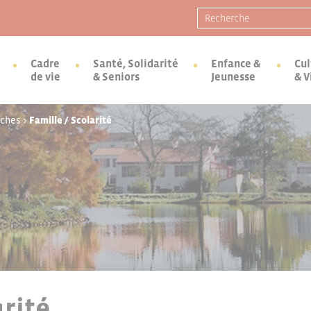
Recherche pour :
Cadre
Santé, Solidarité
Enfance &
Cul
de vie
& Seniors
Jeunesse
& V
rches
>
Famille / Scolarité
arité