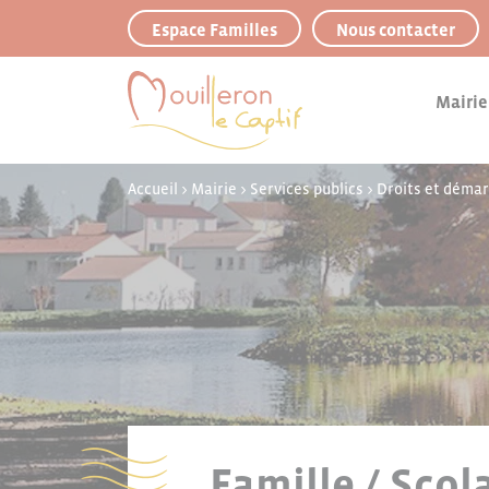
Panneau de gestion des cookies
Espace Familles
Nous contacter
Mairie
Accueil
>
Mairie
>
Services publics
>
Droits et déma
Famille / Scol