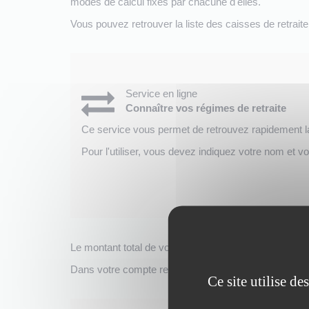
modes de calcul fixés par chacune d'elles.
Vous pouvez retrouver la liste des caisses de retrait
Service en ligne
Connaître vos régimes de retraite
Ce service vous permet de retrouvez rapidement la 
Pour l'utiliser, vous devez indiquez votre nom et v
Le montant total de votre retraite est déterminé en ad
Dans votre compte retraite sur le site info-retraite, 
Ce site utilise d