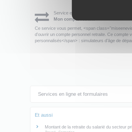
Service en ligne
Mon compte retraite
Ce service vous permet, <span class="miseenevidenc
d'ouvrir un compte personnel retraite. Ce compte 
personnalisés</span> : simulateurs d'âge de départ
Services en ligne et formulaires
Et aussi
Montant de la retraite du salarié du secteur pr