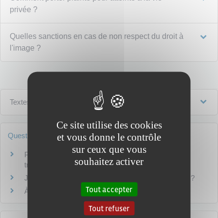
privée ?
Quelles sanctions en cas de non respect du droit à
l'image ?
Textes de référence
Ce site utilise des cookies
et vous donne le contrôle
Questions ? Réponses !
sur ceux que vous
Procès civil : comment agir rapidement devant le
souhaitez activer
tribunal ?
Justice pénale : quels sont les délais de prescription ?
Tout accepter
À partir de quel âge peut-on travailler ?
Tout refuser