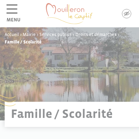
Panneau de gestion des cookies
MENU
Accueil
>
Mairie
>
Services publics
>
Droits et démarches
>
Famille / Scolarité
Famille / Scolarité