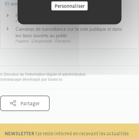
Et aussi
Personnaliser
Fichiers informatiques et données personnelles
Papiers - Citoyenneté - Élections
Caméras de surveillance sur la voie publique et dans
les lieux ouverts au public
Papiers - Citoyenneté - Élections
©
Direction de l'information légale et administrative
comarquage developpé par
baseo.io
Partager
NEWSLETTER !
Je reste informé en recevant les actualités