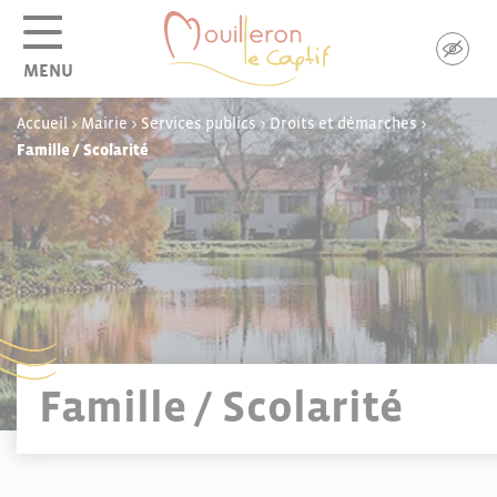
Panneau de gestion des cookies
MENU
Accueil
>
Mairie
>
Services publics
>
Droits et démarches
>
Famille / Scolarité
Famille / Scolarité