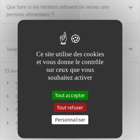
Que faire si les héritiers refusent de verser une
pension alimentaire ?
Textes de référence
Ce site utilise des cookies
et vous donne le contrôle
sur ceux que vous
Et aussi
souhaitez activer
Héritage : ordre et droits des héritiers
Famille - Scolarité
Tout accepter
Droits de succession et de donation
Argent - Impôts - Consommation
Tout refuser
Revalorisation annuelle de la pension alimentaire
Famille - Scolarité
Personnaliser
Révision du montant de la pension alimentaire
Famille - Scolarité