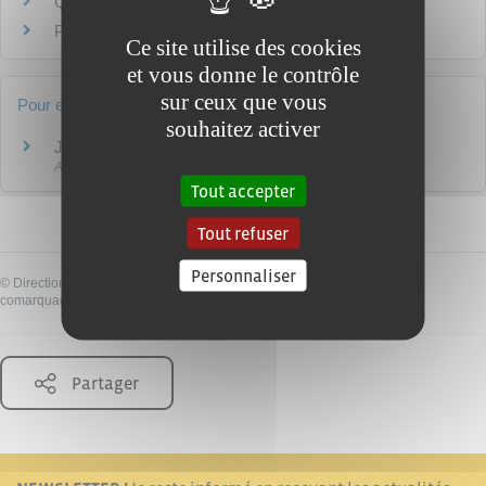
Quel recours si mon dossier est rejeté ?
Peut-on obtenir une carte d'identité en urgence ?
Ce site utilise des cookies
et vous donne le contrôle
sur ceux que vous
Pour en savoir plus
souhaitez activer
Justif'adresse
Agence nationale des titres sécurisés (ANTS)
Tout accepter
Tout refuser
Personnaliser
©
Direction de l'information légale et administrative
comarquage developpé par
baseo.io
Partager