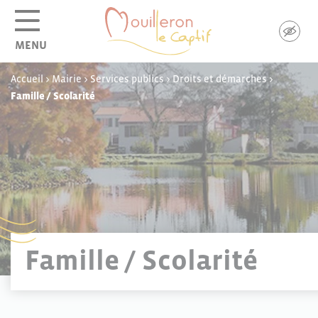
Panneau de gestion des cookies
MENU
Accueil
>
Mairie
>
Services publics
>
Droits et démarches
>
Famille / Scolarité
Famille / Scolarité