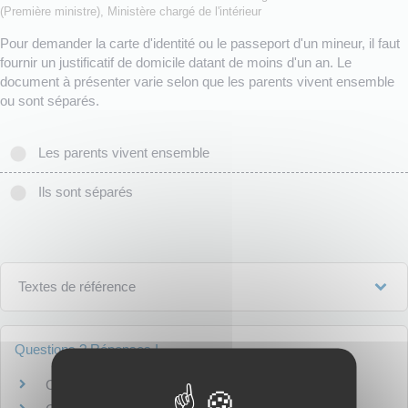
(Première ministre), Ministère chargé de l'intérieur
Pour demander la carte d'identité ou le passeport d'un mineur, il faut
fournir un justificatif de domicile datant de moins d'un an. Le
document à présenter varie selon que les parents vivent ensemble
ou sont séparés.
Les parents vivent ensemble
Ils sont séparés
Textes de référence
Questions ? Réponses !
Comment prouver le domicile du parent ?