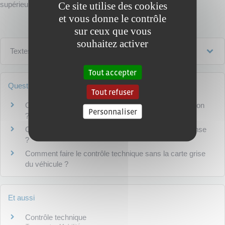
Ce site utilise des cookies
supérieur à 3,5 tonnes ou s'il est dans une autre situation.
et vous donne le contrôle
sur ceux que vous
souhaitez activer
Textes de référence
Tout accepter
Questions ? Réponses !
Tout refuser
Comment obtenir une carte grise véhicule de collection
Personnaliser
?
Contrôle technique du véhicule : obligatoire ou dispense
?
Comment faire le contrôle technique sans la carte grise
du véhicule ?
Et aussi
Contrôle technique