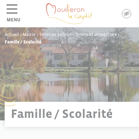
Panneau de gestion des cookies
MENU
Accueil
>
Mairie
>
Services publics
>
Droits et démarches
>
Famille / Scolarité
Famille / Scolarité