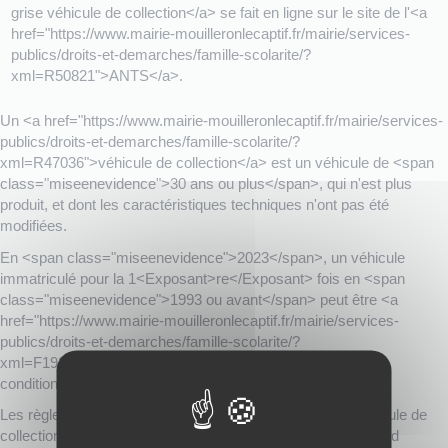
grise véhicule de collection</a> se fait en ligne sur le site de l'<a
href="https://www.mairie-mouilleronlecaptif.fr/mairie/services-
publics/droits-et-demarches/famille-scolarite/?
xml=R50821">ANTS</a>.
Un <a href="https://www.mairie-mouilleronlecaptif.fr/mairie/services-
publics/droits-et-demarches/famille-scolarite/?
xml=R47036">véhicule de collection</a> est un véhicule de <span
class="miseenevidence">30 ans ou plus</span>, qui n'est plus
produit, et dont les caractéristiques techniques n'ont pas été
modifiées.
En <span class="miseenevidence">2023</span>, un véhicule
immatriculé pour la 1<Exposant>re</Exposant> fois en <span
class="miseenevidence">1993 ou avant</span> peut être <a
href="https://www.mairie-mouilleronlecaptif.fr/mairie/services-
publics/droits-et-demarches/famille-scolarite/?
xml=F1925">immatriculé en véhicule de collection sous
conditions</a>.
Les règles concernant le contrôle technique varie si le véhicule de
collection est utilisé comme VTC ou s'il s'agit d'un poids lourd