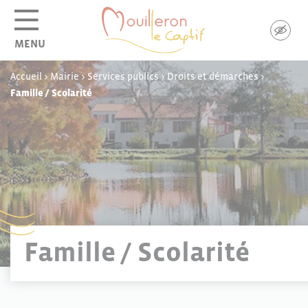
Panneau de gestion des cookies
MENU
Accueil
>
Mairie
>
Services publics
>
Droits et démarches
>
Famille / Scolarité
Famille / Scolarité