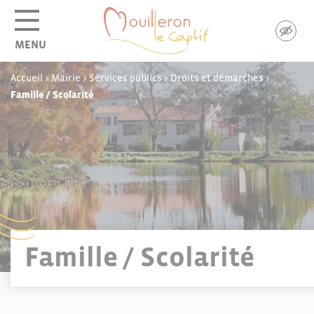
Panneau de gestion des cookies
MENU
Accueil
>
Mairie
>
Services publics
>
Droits et démarches
>
Famille / Scolarité
Famille / Scolarité