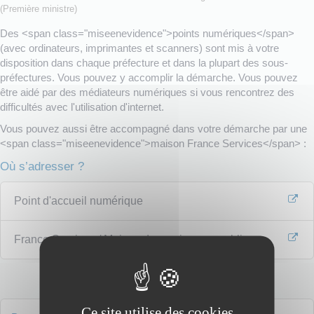
(Première ministre)
Des <span class="miseenevidence">points numériques</span>
(avec ordinateurs, imprimantes et scanners) sont mis à votre
disposition dans chaque préfecture et dans la plupart des sous-
préfectures. Vous pouvez y accomplir la démarche. Vous pouvez
être aidé par des médiateurs numériques si vous rencontrez des
difficultés avec l'utilisation d'internet.
Vous pouvez aussi être accompagné dans votre démarche par une
<span class="miseenevidence">maison France Services</span> :
Où s’adresser ?
Point d'accueil numérique
France Services / Maison de services au public
Ce site utilise des cookies