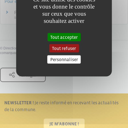
Pour en savoir plus
et vous donne le contrôle
Points numériques
sur ceux que vous
Ministère chargé de l'intérieur
souhaitez activer
Tout accepter
Tout refuser
©
Direction de l'information légale et administrative
comarquage developpé par
baseo.io
Personnaliser
Partager
NEWSLETTER !
Je reste informé en recevant les actualités
de la commune.
JE M'ABONNE !