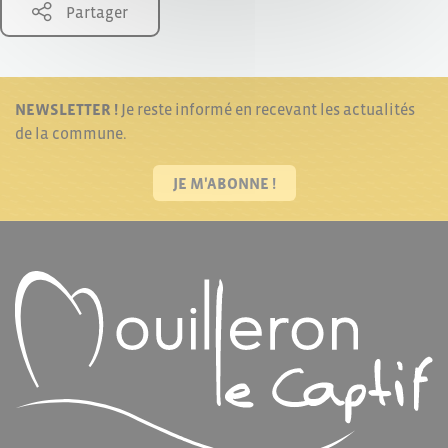
Partager
NEWSLETTER !
Je reste informé en recevant les actualités
de la commune.
JE M'ABONNE !