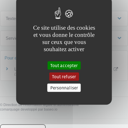
Textes de référence
Ce site utilise des cookies
et vous donne le contrôle
Services en ligne et formulaires
sur ceux que vous
souhaitez activer
Pour en savoir plus
Tout accepter
La vente des biens issus des successions vacantes
Direction générale des finances publiques
Tout refuser
Personnaliser
©
Direction de l'information légale et administrative
comarquage developpé par
baseo.io