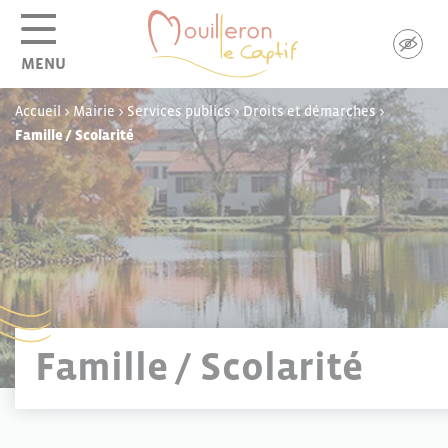
Panneau de gestion des cookies
MENU
Accueil
>
Mairie
>
Services publics
>
Droits et démarches
>
Famille / Scolarité
Famille / Scolarité