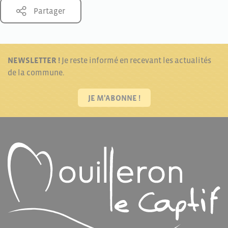
Partager
NEWSLETTER !
Je reste informé en recevant les actualités
de la commune.
JE M'ABONNE !