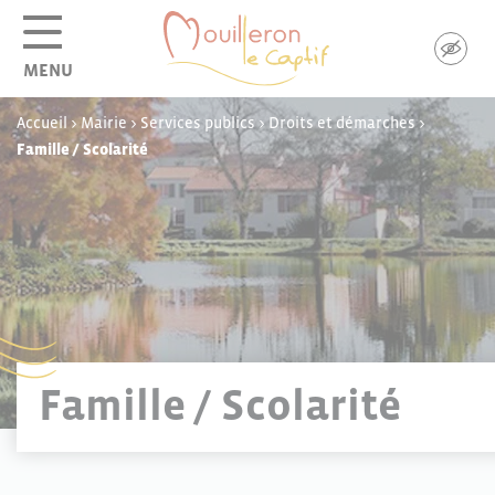
Panneau de gestion des cookies
MENU
Accueil
>
Mairie
>
Services publics
>
Droits et démarches
>
Famille / Scolarité
Famille / Scolarité