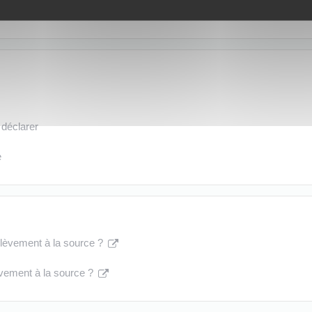
 déclarer
e
lèvement à la source ?
vement à la source ?