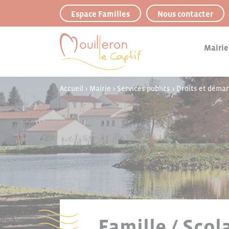
Panneau de gestion des cookies
Espace Familles
Nous contacter
Mairie
Accueil
>
Mairie
>
Services publics
>
Droits et déma
Famille / Scol