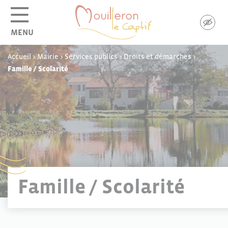
Panneau de gestion des cookies
MENU
Accueil
>
Mairie
>
Services publics
>
Droits et démarches
>
Famille / Scolarité
Famille / Scolarité