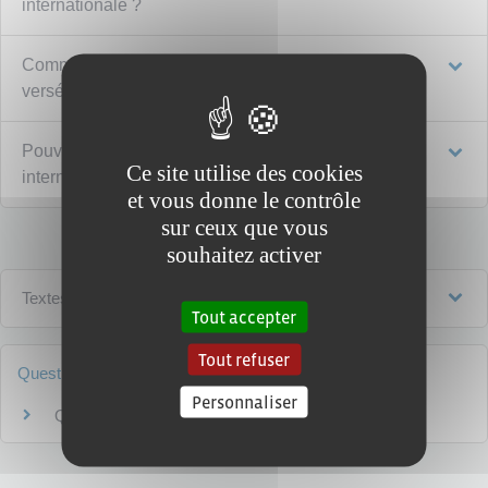
internationale ?
Comment l'aide à la mobilité internationale est-elle
versée ?
Pouvez-vous cumuler l'aide à la mobilité
Ce site utilise des cookies
internationale avec d'autres aides ?
et vous donne le contrôle
sur ceux que vous
souhaitez activer
Textes de référence
Tout accepter
Tout refuser
Questions ? Réponses !
Personnaliser
Quelles aides peut percevoir un étudiant ?