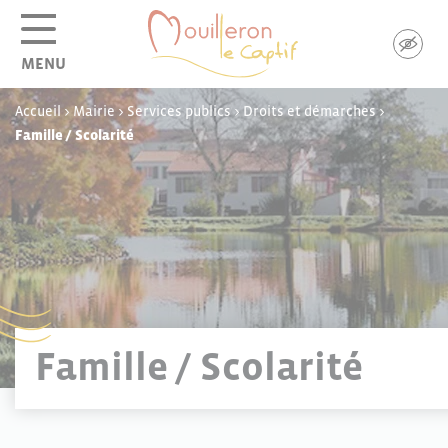
Panneau de gestion des cookies
MENU
Accueil
>
Mairie
>
Services publics
>
Droits et démarches
>
Famille / Scolarité
Famille / Scolarité