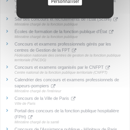
Calendrier des concours de la fonction publique d'État
Personnaliser
Ministère chargé de la fonction publique
Site des concours et recrutements de l'État (Score)
Ministère chargé de la fonction publique
Écoles de formation de la fonction publique d'État
Ministère chargé de la fonction publique
Concours et examens professionnels gérés par les
centres de Gestion de la FPT
Fédération nationale des centres de gestion de la fonction publique
territoriale (FNCDG)
Concours et examens organisés par le CNFPT
Centre national de la fonction publique territoriale (CNFPT)
Calendrier des concours et examens professionnels de
sapeurs-pompiers
Ministère chargé de l'intérieur
Concours de la Ville de Paris
Ville de Paris
Portail des concours de la fonction publique hospitalière
(FPH)
Ministère chargé de la santé
Concours de l'Assistance publique - Hôpitaux de Paris