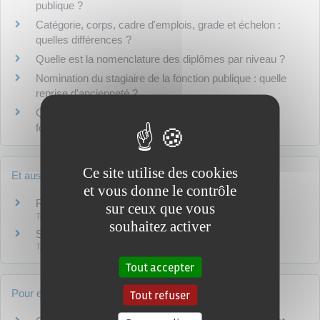
publique ?
Catégorie, corps, cadre d'emplois, grade et échelon :
quelles différences ?
Quelle est la nomenclature des diplômes par niveau ?
Nomination du stagiaire de la fonction publique : quelle
reprise d'ancienneté ?
Quelles sont les positions administratives dans la
fonction publique ?
Ce site utilise des cookies
Et aussi
et vous donne le contrôle
Recrutement dans la fonction publique
sur ceux que vous
Travail - Formation
souhaitez activer
Stage et titularisation du fonctionnaire
Travail - Formation
Tout accepter
Pour en savoir plus
Tout refuser