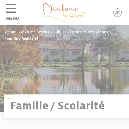
Panneau de gestion des cookies
MENU
Accueil
>
Mairie
>
Services publics
>
Droits et démarches
>
Famille / Scolarité
Famille / Scolarité