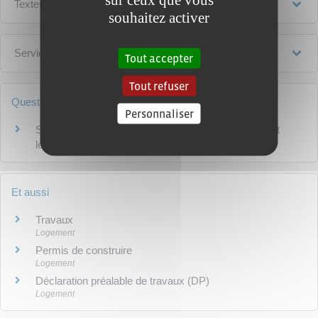
Textes de référence
souhaitez activer
Services en ligne et formulaires
Tout accepter
Tout refuser
Questions ? Réponses !
Personnaliser
Surface de plancher d'une construction : quelles sont
les règles de calcul ?
Et aussi
Travaux
Logement
Permis de construire
Logement
Déclaration préalable de travaux (DP)
Logement