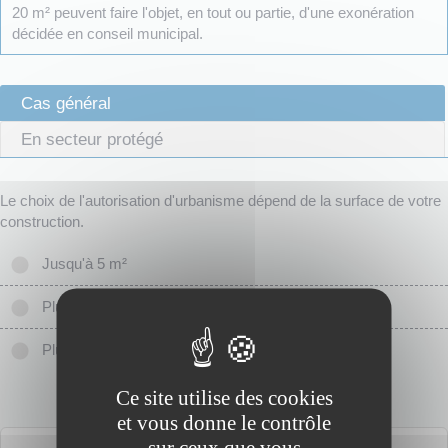
20 m² peuvent faire l'objet, en tout ou partie, d'une exonération
décidée en conseil municipal.
Cas général
En secteur protégé
Le choix de l'autorisation d'urbanisme dépend de la surface de votre
construction.
Jusqu'à 5 m²
Plus de 5 m² jusqu'à 20m²
Plus de 20 m²
Ce site utilise des cookies
et vous donne le contrôle
sur ceux que vous