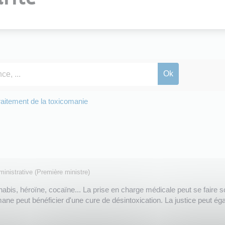
raitement de la toxicomanie
dministrative (Première ministre)
is, héroïne, cocaïne... La prise en charge médicale peut se faire soit
ane peut bénéficier d'une cure de désintoxication. La justice peut ég