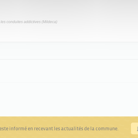
t les conduites addictives (Mildeca)
reste informé en recevant les actualités de la commune.