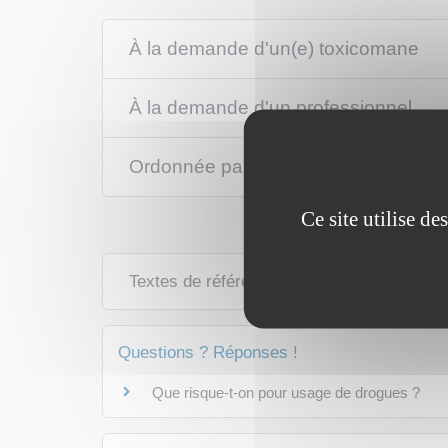
À la demande d'un(e) toxicomane
À la demande d'un professionnel
Ordonnée par la justice (injonction t
Ce site utilise d
Textes de référence
Questions ? Réponses !
Que risque-t-on pour usage de drogues ?