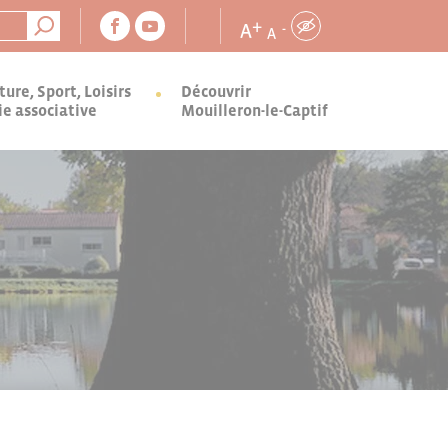
+
A
-
A
ture, Sport, Loisirs
Découvrir
ie associative
Mouilleron-le-Captif