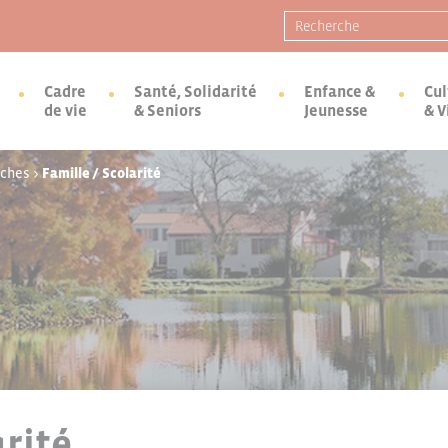
Recherche pour :
Cadre
Santé, Solidarité
Enfance &
Cul
de vie
& Seniors
Jeunesse
& V
rches
>
Famille / Scolarité
arité