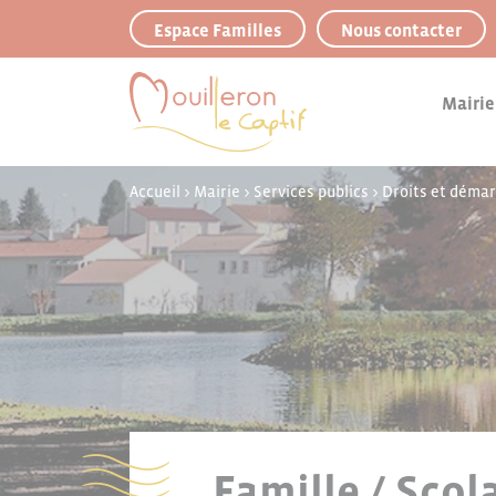
Panneau de gestion des cookies
Espace Familles
Nous contacter
Mairie
Accueil
>
Mairie
>
Services publics
>
Droits et déma
Famille / Scol