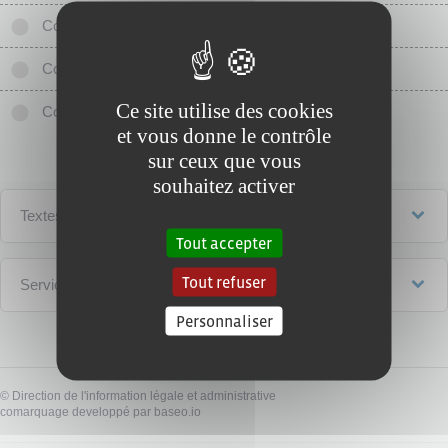
Contrat d'usage
Contrat dit étudiant (durant les vacances scolaires)
Ce site utilise des cookies
Contrat saisonnier (agriculture)
et vous donne le contrôle
sur ceux que vous
souhaitez activer
Textes de référence
Tout accepter
Tout refuser
Services en ligne et formulaires
Personnaliser
©
Direction de l'information légale et administrative
comarquage developpé par
baseo.io