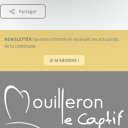
Partager
NEWSLETTER !
Je reste informé en recevant les actualités
de la commune.
JE M'ABONNE !