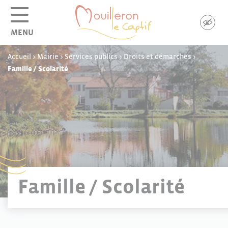
Panneau de gestion des cookies
MENU
Accueil
>
Mairie
>
Services publics
>
Droits et démarches
>
Famille / Scolarité
Famille / Scolarité