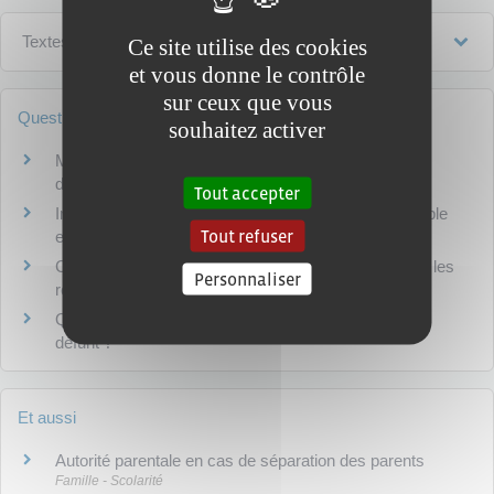
Textes de référence
Ce site utilise des cookies
et vous donne le contrôle
sur ceux que vous
Questions ? Réponses !
souhaitez activer
Mariage, Pacs ou concubinage (union libre) : quelles
différences ?
Tout accepter
Impôt sur le revenu - Quelle déclaration pour un couple
Tout refuser
en concubinage ?
Concubins locataires de leur logement : quelles sont les
Personnaliser
règles ?
Quels sont les droits du conjoint sur le logement du
défunt ?
Et aussi
Autorité parentale en cas de séparation des parents
Famille - Scolarité