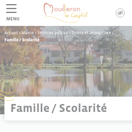
Panneau de gestion des cookies
MENU
Accueil
>
Mairie
>
Services publics
>
Droits et démarches
>
Famille / Scolarité
Famille / Scolarité