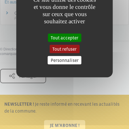
Et aussi
et vous donne le contrôle
sur ceux que vous
Création d'une association
Formalités administratives d'une association
souhaitez activer
Tout accepter
Tout refuser
©
Direction de l'information légale et administrative
comarquage developpé par
baseo.io
Personnaliser
Partager
NEWSLETTER !
Je reste informé en recevant les actualités
de la commune.
JE M'ABONNE !