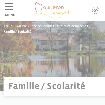
Panneau de gestion des cookies
MENU
Accueil
>
Mairie
>
Services publics
>
Droits et démarches
>
Famille / Scolarité
Famille / Scolarité