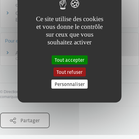
civil ?
Comment utiliser un acte d'état civil français en
Ce site utilise des cookies
Europe ?
et vous donne le contrôle
sur ceux que vous
Pour en savoir plus
souhaitez activer
Archives publiques
Commission d'accès aux documents administratifs (Cada)
Tout accepter
Tout refuser
Personnaliser
©
Direction de l'information légale et administrative
comarquage developpé par
baseo.io
Partager