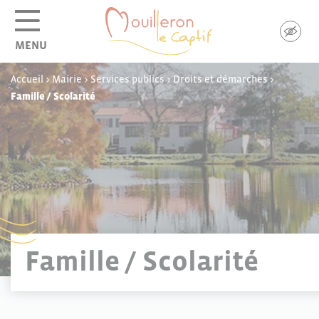
Panneau de gestion des cookies
MENU
Accueil
>
Mairie
>
Services publics
>
Droits et démarches
>
Famille / Scolarité
Famille / Scolarité