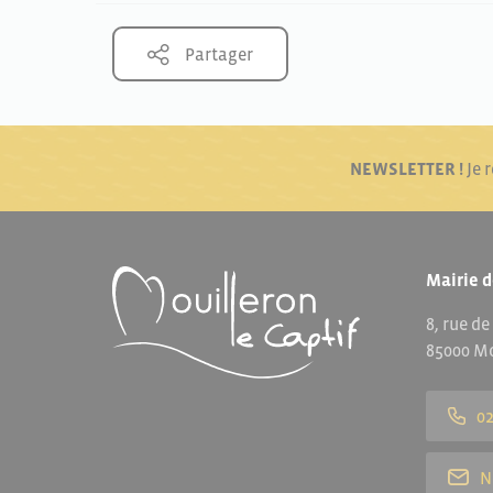
Partager
NEWSLETTER !
Je 
Mairie d
8, rue de
85000 Mo
02
N