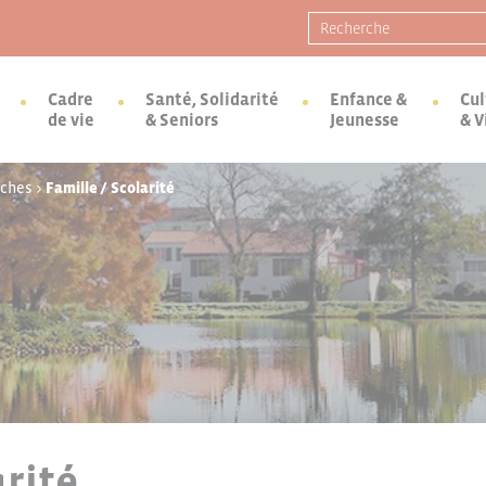
Recherche pour :
Cadre
Santé, Solidarité
Enfance &
Cul
de vie
& Seniors
Jeunesse
& V
rches
>
Famille / Scolarité
arité