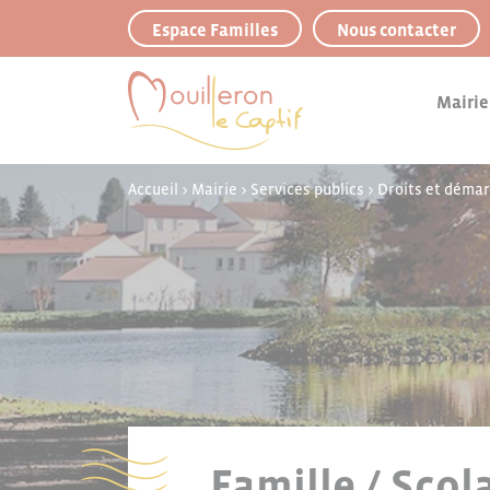
Panneau de gestion des cookies
Espace Familles
Nous contacter
Mairie
Accueil
>
Mairie
>
Services publics
>
Droits et déma
Famille / Scol