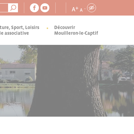
+
A
-
A
ture, Sport, Loisirs
Découvrir
ie associative
Mouilleron-le-Captif