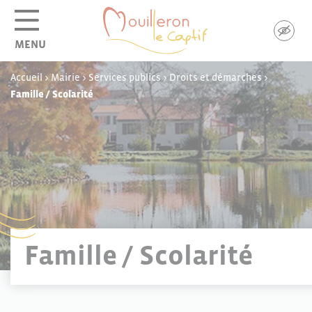
Panneau de gestion des cookies
MENU
Accueil
>
Mairie
>
Services publics
>
Droits et démarches
>
Famille / Scolarité
Famille / Scolarité