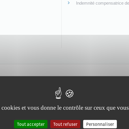
Indemnité compensatrice d
de : quelles conséquences pour le salarié ?
es cookies et vous donne le contrôle sur ceux que vous
t de l'indemnité de licenciement ?
réavis : quelles conséquences ?
Tout accepter
Tout refuser
Personnaliser
mploi pendant le préavis de licenciement ?