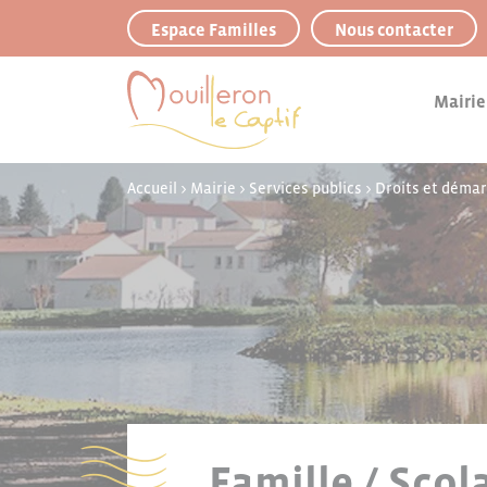
Panneau de gestion des cookies
Espace Familles
Nous contacter
Mairie
Accueil
>
Mairie
>
Services publics
>
Droits et déma
Famille / Scol