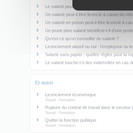
Le salarié peut-il prendre des congés payés 
Un salarié peut-il être licencié à cause du ret
Un salarié en prison peut-il être licencié à ca
Un jeune père salarié bénéficie-t-il d'une prot
Qu'est-ce qu'un conseiller du salarié ?
Licenciement abusif ou nul : l'employeur ou le
Salarié sans papier : quelles règles pour la ru
Le salarié touche-t-il des indemnités en cas 
Et aussi
Licenciement économique
Travail - Formation
Rupture du contrat de travail dans le secteur 
Travail - Formation
Quitter la fonction publique
Travail - Formation