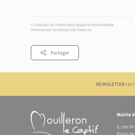
©
Direction de l'information légale et administrative
comarquage developpé par
baseo.io
Partager
NEWSLETTER !
Je 
Mairie d
8, rue de
85000 Mo