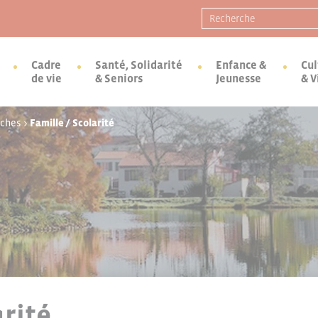
Recherche pour :
Cadre
Santé, Solidarité
Enfance &
Cul
de vie
& Seniors
Jeunesse
& V
rches
>
Famille / Scolarité
arité