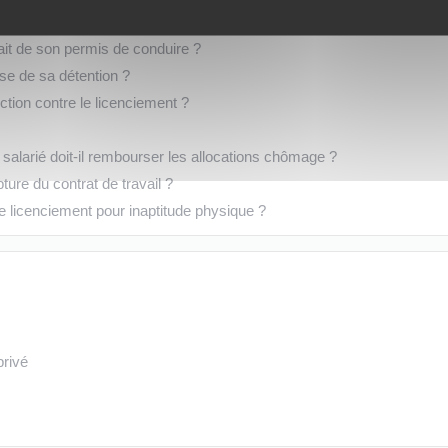
pendant son préavis ?
rait de son permis de conduire ?
use de sa détention ?
ection contre le licenciement ?
 salarié doit-il rembourser les allocations chômage ?
pture du contrat de travail ?
de licenciement pour inaptitude physique ?
privé