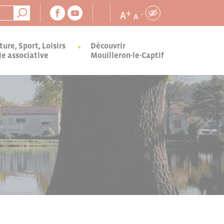
+
A
-
A
ture, Sport, Loisirs
Découvrir
ie associative
Mouilleron-le-Captif