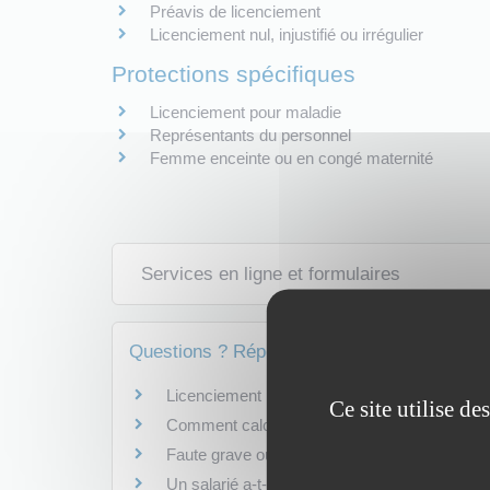
Préavis de licenciement
Licenciement nul, injustifié ou irrégulier
Protections spécifiques
Licenciement pour maladie
Représentants du personnel
Femme enceinte ou en congé maternité
Services en ligne et formulaires
Questions ? Réponses !
Licenciement pour faute simple, grave ou lour
Ce site utilise d
Comment calculer l'ancienneté pour le montan
Faute grave ou lourde commise pendant un p
Un salarié a-t-il des heures de recherche d'e