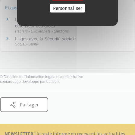
Personnaliser
Et aussi
Litiges avec l'administration : recours administratif,
défenseur des droits
Papiers - Citoyenneté - Élections
Litiges avec la Sécurité sociale
Social - Santé
©
Direction de l'information légale et administrative
comarquage developpé par
baseo.io
Partager
NEWSLETTER !
Je reste informé en recevant les actualités