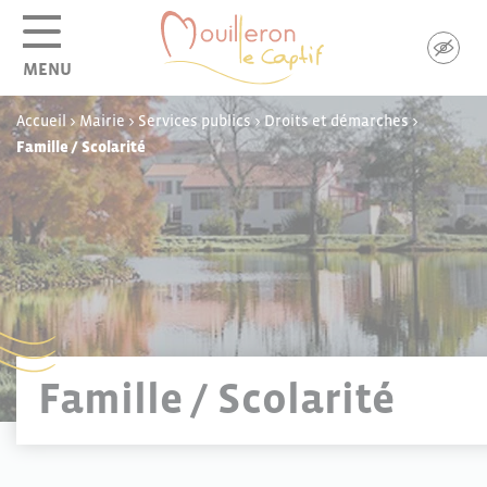
Panneau de gestion des cookies
MENU
Accueil
>
Mairie
>
Services publics
>
Droits et démarches
>
Famille / Scolarité
Famille / Scolarité