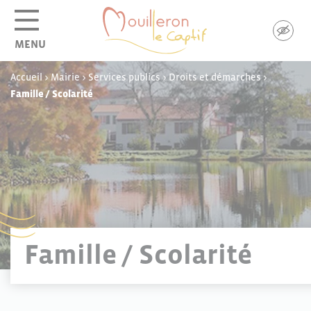
Panneau de gestion des cookies
MENU
Accueil
>
Mairie
>
Services publics
>
Droits et démarches
>
Famille / Scolarité
Famille / Scolarité