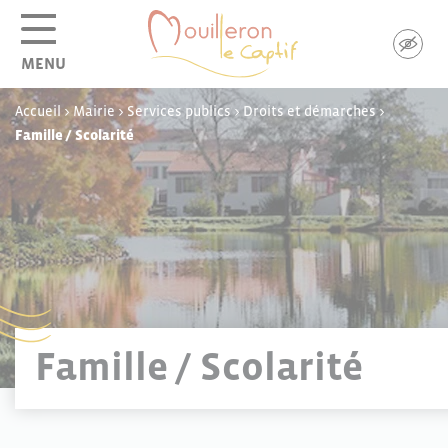
Panneau de gestion des cookies
MENU
Accueil
>
Mairie
>
Services publics
>
Droits et démarches
>
Famille / Scolarité
Famille / Scolarité