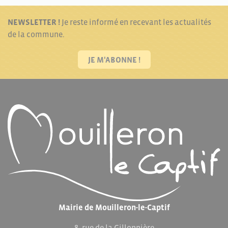
NEWSLETTER !
Je reste informé en recevant les actualités
de la commune.
JE M'ABONNE !
Mairie de Mouilleron-le-Captif
8, rue de la Gillonnière