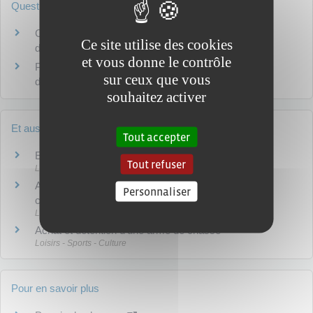
Questions ? Réponses !
Chasse accompagnée : comment chasser avant
Ce site utilise des cookies
d'obtenir son permis ?
et vous donne le contrôle
Permis de chasser perdu, volé ou abîmé : comment
sur ceux que vous
demander un duplicata ?
souhaitez activer
Et aussi
Tout accepter
Examen du permis de chasser
Tout refuser
Loisirs - Sports - Culture
Assurance de la chasse - responsabilité civile du
Personnaliser
chasseur
Loisirs - Sports - Culture
Achat et détention d'une arme de chasse
Loisirs - Sports - Culture
Pour en savoir plus