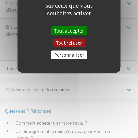
En cas de refus de délivrance de l'attestation
sur ceux que vous
d'accueil, faire un recours
souhaitez activer
En cas de perte de l'attestation d'accueil, refaire une
Tout accepter
demande
Tout refuser
Personnaliser
Textes de référence
Services en ligne et formulaires
Questions ? Réponses !
Comment acheter un timbre fiscal ?
Un étranger a-t-il besoin d'un visa pour venir en
France ?