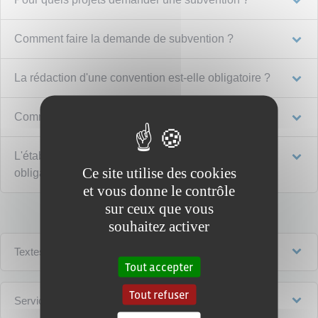
Comment faire la demande de subvention ?
La rédaction d'une convention est-elle obligatoire ?
Comment utiliser la subvention ?
L'établissement de comptes annuels est-il
Ce site utilise des cookies
obligatoire suite à une subvention ?
et vous donne le contrôle
sur ceux que vous
souhaitez activer
Textes de référence
Tout accepter
Tout refuser
Services en ligne et formulaires