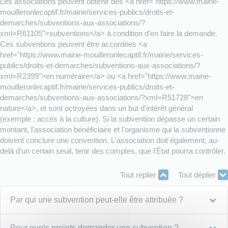
Les associations peuvent obtenir des <a href="https://www.mairie-
mouilleronlecaptif.fr/mairie/services-publics/droits-et-
demarches/subventions-aux-associations/?
xml=R61105">subventions</a> à condition d'en faire la demande.
Ces subventions peuvent être accordées <a
href="https://www.mairie-mouilleronlecaptif.fr/mairie/services-
publics/droits-et-demarches/subventions-aux-associations/?
xml=R2399">en numéraire</a> ou <a href="https://www.mairie-
mouilleronlecaptif.fr/mairie/services-publics/droits-et-
demarches/subventions-aux-associations/?xml=R51728">en
nature</a>, et sont octroyées dans un but d'intérêt général
(exemple : accès à la culture). Si la subvention dépasse un certain
montant, l'association bénéficiaire et l'organisme qui la subventionne
doivent conclure une convention. L'association doit également, au-
delà d'un certain seuil, tenir des comptes, que l'État pourra contrôler.
Tout replier
Tout déplier
Par qui une subvention peut-elle être attribuée ?
Pour quels projets demander une subvention ?