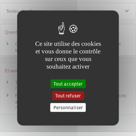
Textes de référence
Questions ? Réponses !
Ce site utilise des cookies
Comment calculer un prix hors taxes à partir d'un prix
et vous donne le contrôle
toutes taxes comprises ?
sur ceux que vous
souhaitez activer
Et aussi
Taxation des boissons
Tout accepter
Fiscalité
Tout refuser
Règles d'hygiène dans la restauration et les commerces
alimentaires
Personnaliser
Pratiques commerciales