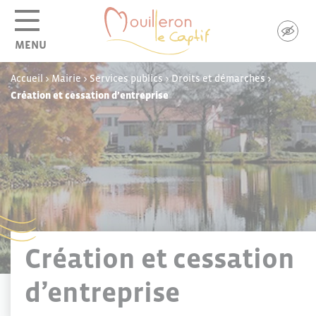
Panneau de gestion des cookies
MENU
Accueil
>
Mairie
>
Services publics
>
Droits et démarches
>
Création et cessation d’entreprise
Création et cessation
d’entreprise