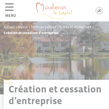
Panneau de gestion des cookies
MENU
Accueil
>
Mairie
>
Services publics
>
Droits et démarches
>
Création et cessation d’entreprise
Création et cessation
d’entreprise