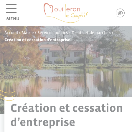
Panneau de gestion des cookies
MENU
Accueil
>
Mairie
>
Services publics
>
Droits et démarches
>
Création et cessation d’entreprise
Création et cessation
d’entreprise