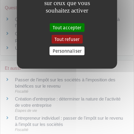
sur ceux que vous
Questions ? Réponses !
souhaitez activer
Quels revenus doit déclarer le professionnel soumis à
l'impôt sur le revenu ?
Tout accepter
Comment transmettre les déclarations fiscales
Tout refuser
professionnelles : EDI ou EFI ?
Un professionnel peut-il déduire ses frais de repas ?
Personnaliser
Et aussi
Passer de l'impôt sur les sociétés à l'imposition des
bénéfices sur le revenu
Fiscalité
Création d'entreprise : déterminer la nature de l'activité
de votre entreprise
Étapes de vie
Entrepreneur individuel : passer de l'impôt sur le revenu
à l'impôt sur les sociétés
Fiscalité