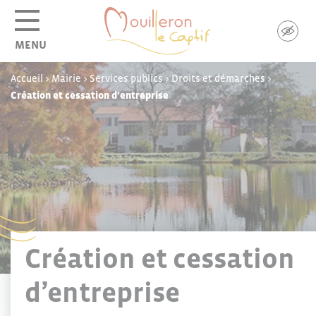
Panneau de gestion des cookies
MENU
Accueil
>
Mairie
>
Services publics
>
Droits et démarches
>
Création et cessation d’entreprise
Création et cessation
d’entreprise