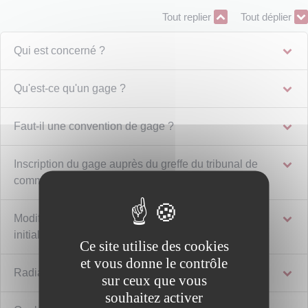
Tout replier
Tout déplier
Qui est concerné ?
Qu'est-ce qu'un gage ?
Faut-il une convention de gage ?
Inscription du gage auprès du greffe du tribunal de
commerce
Modification et renouvellement d'une inscription
initiale
Ce site utilise des cookies
et vous donne le contrôle
Radiation
sur ceux que vous
souhaitez activer