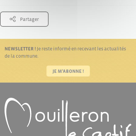
Partager
NEWSLETTER !
Je reste informé en recevant les actualités
de la commune.
JE M'ABONNE !