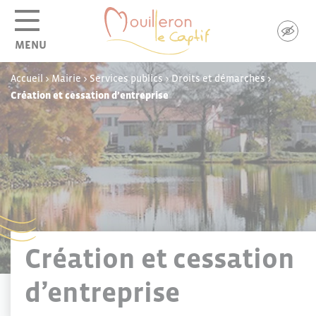
Panneau de gestion des cookies
MENU
Accueil
>
Mairie
>
Services publics
>
Droits et démarches
>
Création et cessation d’entreprise
Création et cessation
d’entreprise