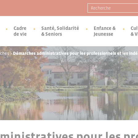
Recherche pour :
Cadre
Santé, Solidarité
Enfance &
Cul
de vie
& Seniors
Jeunesse
& V
rches
>
Démarches administratives pour les professionnels et les ind
inistratives pour les pr