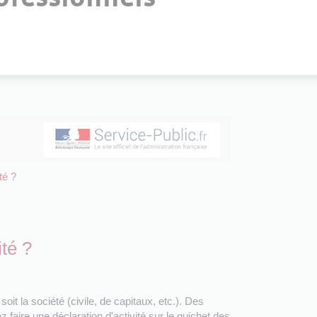
té ?
ité ?
oit la société (civile, de capitaux, etc.). Des
faire une déclaration d'activité sur le guichet des