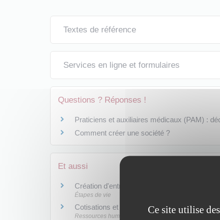
Textes de référence
Services en ligne et formulaires
Questions ? Réponses !
Praticiens et auxiliaires médicaux (PAM) : décl
Comment créer une société ?
Et aussi
Création d'entreprise : déterminer la nature de 
Étapes de vie
Cotisations et contributions sociales des prof
Ce site utilise d
Ressources humaines