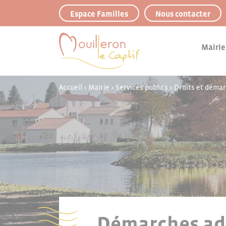
Panneau de gestion des cookies
Espace Familles
Nous contacter
Mairie
Accueil
>
Mairie
>
Services publics
>
Droits et déma
Démarches adm