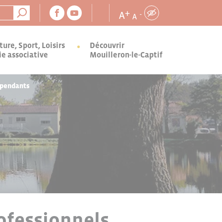
+
A
-
A
ture, Sport, Loisirs
Découvrir
ie associative
Mouilleron-le-Captif
épendants
ofessionnels