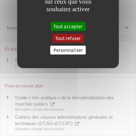
sur ceux que vous
souhaitez activer
Tout accepter
Textes de référence
Tout refuser
Et aussi
Personnaliser
Procédures de marchés publics
Pratiques commerciales
Pour en savoir plus
Guide « très pratique » de la dématérialisation des
marchés publics
Ministère chargé des finances
Cahiers des clauses administratives générales et
techniques (CCAG et CCAT)
Ministère chargé des finances