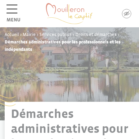
Panneau de gestion des cookies
MENU
Accueil
>
Mairie
>
Services publics
>
Droits et démarches
>
Démarches administratives pour les professionnels et les
indépendants
Démarches
administratives pour