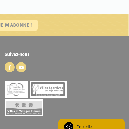
JE M'ABONNE !
Suivez-nous !
En 1 clic