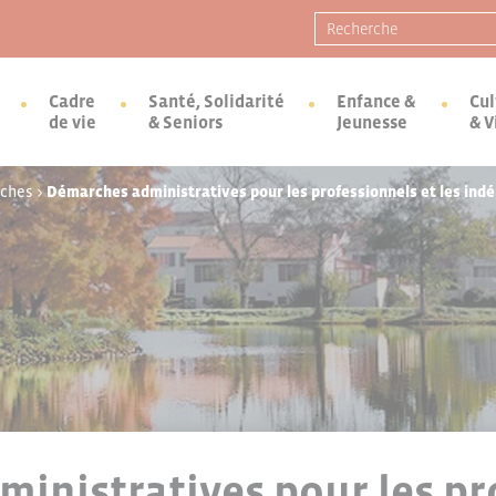
Recherche pour :
Cadre
Santé, Solidarité
Enfance &
Cul
de vie
& Seniors
Jeunesse
& V
rches
>
Démarches administratives pour les professionnels et les ind
inistratives pour les pr