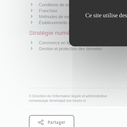
Conditions de vente - Prix
Franchise
Ce site utilise d
Méthodes de vente
Établissements recevant du public (ERP)
Stratégie numérique - Data
Commerce en ligne
Gestion et protection des données
©
Direction de l'information légale et administrative
comarquage developpé par
baseo.io
Partager