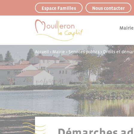
Panneau de gestion des cookies
Espace Familles
Nous contacter
Mairie
Accueil
>
Mairie
>
Services publics
>
Droits et déma
Démarches adm