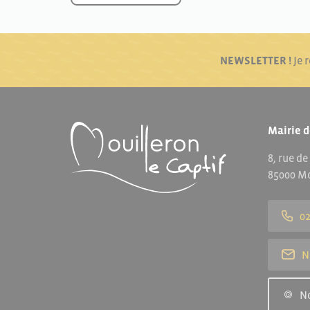
NEWSLETTER !
Je 
Mairie d
8, rue de
85000 Mo
02
N
N