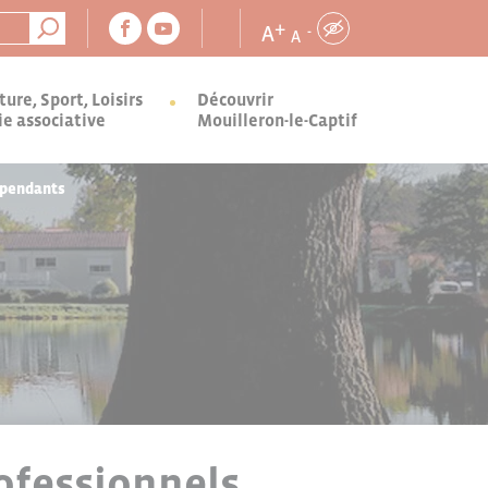
+
A
-
A
ture, Sport, Loisirs
Découvrir
ie associative
Mouilleron-le-Captif
épendants
ofessionnels