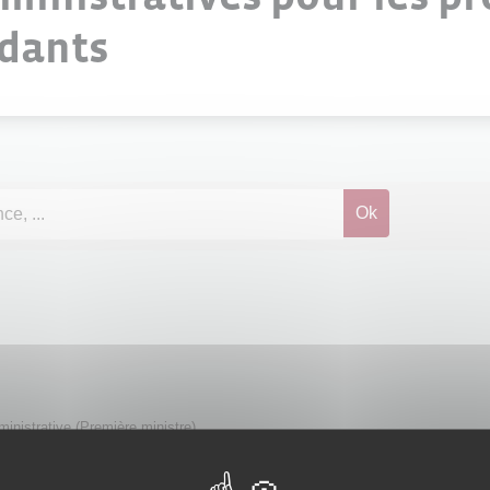
ndants
dministrative (Première ministre)
Développement comme