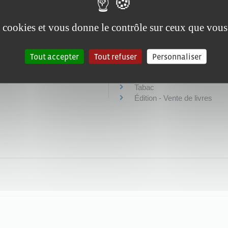
Essor de l'activité
International
es cookies et vous donne le contrôle sur ceux que vous
Marchés publics
Publicité extérieure
Tout accepter
Tout refuser
Personnaliser
Commerces spécifiqu
Restauration - Débit de boi
Tabac
Édition - Vente de livres