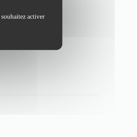
 souhaitez activer
es
ssons