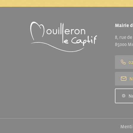
Mairie d
8, rue de
85000 Mo
02
N
N
Menti