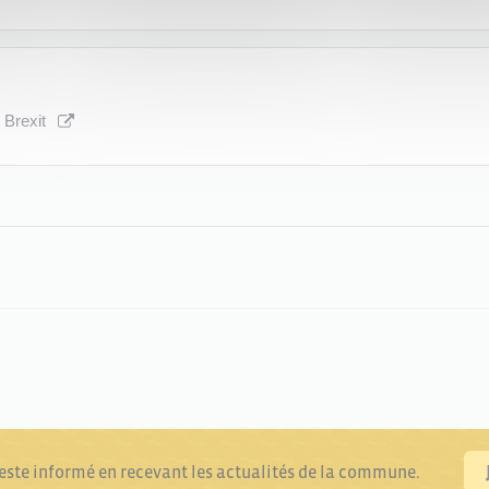
u Brexit
reste informé en recevant les actualités de la commune.