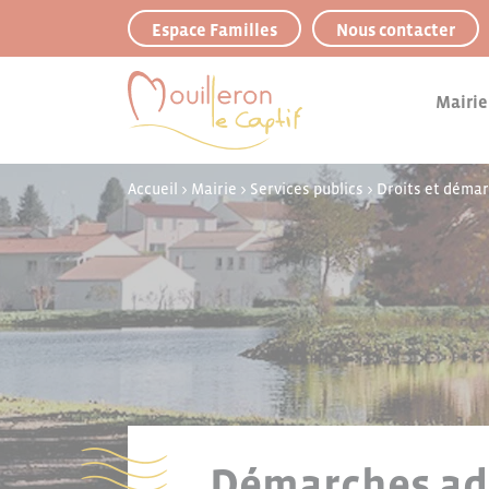
Panneau de gestion des cookies
Espace Familles
Nous contacter
Mairie
Accueil
>
Mairie
>
Services publics
>
Droits et déma
Démarches adm