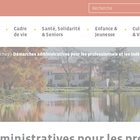
Recherche pour :
Cadre
Santé, Solidarité
Enfance &
Cul
de vie
& Seniors
Jeunesse
& V
rches
>
Démarches administratives pour les professionnels et les ind
inistratives pour les pr