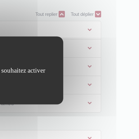
Tout replier
Tout déplier
écembre 2020
 souhaitez activer
 le 1er janvier 2021
France