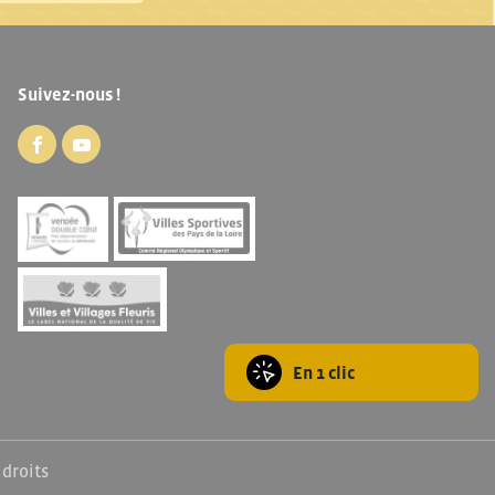
Suivez-nous !
En 1 clic
 droits