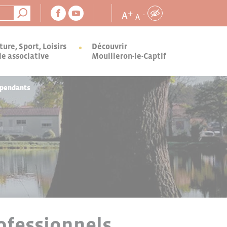
+
A
-
A
ture, Sport, Loisirs
Découvrir
ie associative
Mouilleron-le-Captif
épendants
ofessionnels