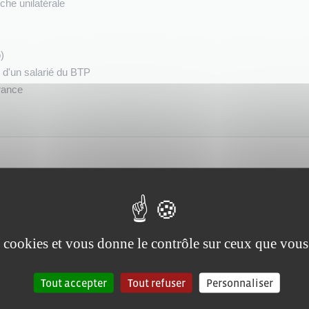
che unilatérale
)
e d'un salarié du BTP
France
re de mutuelle ?
es cookies et vous donne le contrôle sur ceux que vous
ranger ?
e sa famille pour vivre en France ?
Tout accepter
Tout refuser
Personnaliser
nt du salarié ?
ployeurs : quelles sont les règles ?