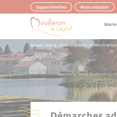
Panneau de gestion des cookies
Espace Familles
Nous contacter
Mairie
Accueil
>
Mairie
>
Services publics
>
Droits et déma
Démarches adm