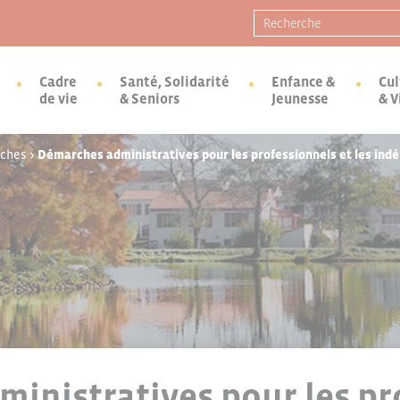
Recherche pour :
Cadre
Santé, Solidarité
Enfance &
Cul
de vie
& Seniors
Jeunesse
& V
rches
>
Démarches administratives pour les professionnels et les ind
inistratives pour les pr