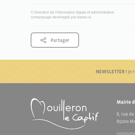
©
Direction de l'information légale et administrative
comarquage developpé par
baseo.io
Partager
NEWSLETTER !
Je 
Mairie d
8, rue de
85000 Mo