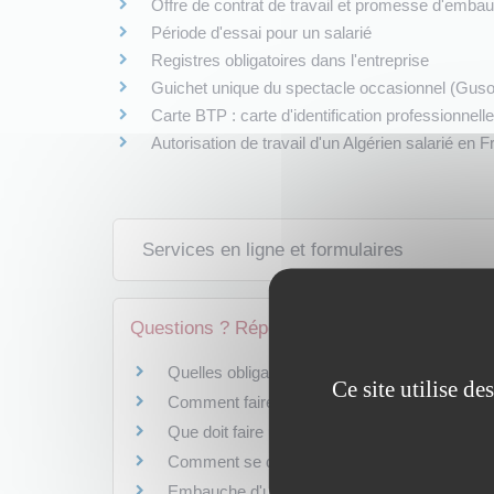
Offre de contrat de travail et promesse d'embau
Période d'essai pour un salarié
Registres obligatoires dans l'entreprise
Guichet unique du spectacle occasionnel (Guso
Carte BTP : carte d'identification professionnell
Autorisation de travail d'un Algérien salarié en 
Services en ligne et formulaires
Questions ? Réponses !
Quelles obligations pour l'employeur en matiè
Ce site utilise d
Comment faire pour embaucher un salarié ét
Que doit faire un Britannique ou un membre d
Comment se distingue le travailleur indépenda
Embauche d'un salarié par un groupement d'em