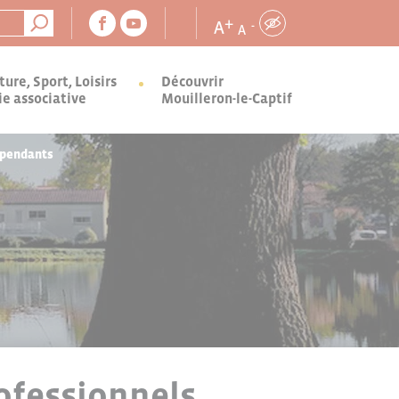
+
A
-
A
ture, Sport, Loisirs
Découvrir
ie associative
Mouilleron-le-Captif
épendants
ofessionnels