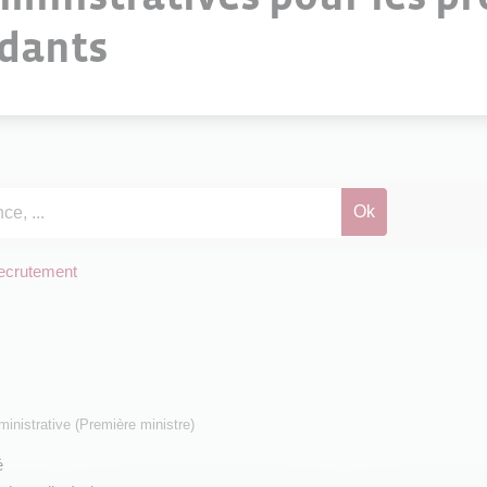
ndants
ecrutement
dministrative (Première ministre)
é