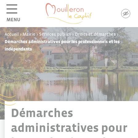
Panneau de gestion des cookies
MENU
Accueil
>
Mairie
>
Services publics
>
Droits et démarches
>
Démarches administratives pour les professionnels et les
indépendants
Démarches
administratives pour