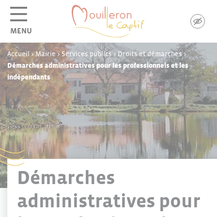
Panneau de gestion des cookies
MENU
Accueil
>
Mairie
>
Services publics
>
Droits et démarches
>
Démarches administratives pour les professionnels et les
indépendants
Démarches
administratives pour