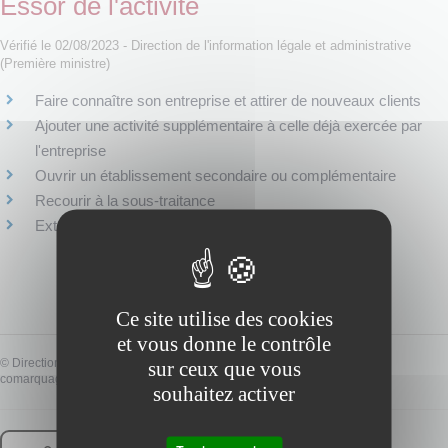
Essor de l'activité
Vérifié le 02/08/2023 - Direction de l'information légale et administrative
(Première ministre)
Faire connaître son entreprise et attirer de nouveaux clients
Ajouter une activité supplémentaire à celle déjà exercée par
l'entreprise
Ouvrir un établissement secondaire ou complémentaire
Recourir à la sous-traitance
Externaliser certaines activités de son entreprise
Ce site utilise des cookies
et vous donne le contrôle
©
Direction de l'information légale et administrative
sur ceux que vous
comarquage developpé par
baseo.io
souhaitez activer