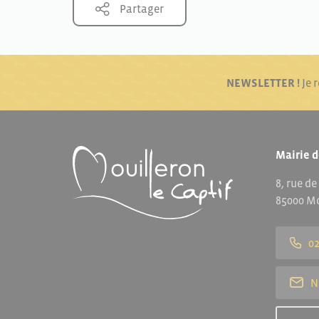
Partager
NEWSLETTER !
Je 
Mairie d
8, rue de
85000 Mo
02
N