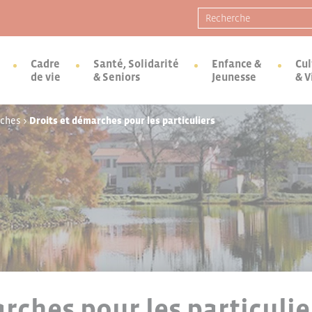
Recherche pour :
Cadre
Santé, Solidarité
Enfance &
Cul
de vie
& Seniors
Jeunesse
& V
rches
>
Droits et démarches pour les particuliers
rches pour les particulie