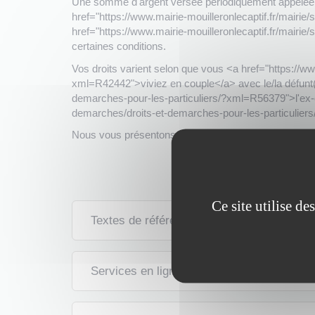
Une somme d'argent versée périodiquement appelée 
href="https://www.mairie-mouilleronlecaptif.fr/mair
href="https://www.mairie-mouilleronlecaptif.fr/mair
certaines conditions.
Vos droits varient selon que vous <a href="https://ww
xml=R42442">viviez en couple</a> avec le/la défunt(e)
demarches-pour-les-particuliers/?xml=R56379">l'ex-con
demarches/droits-et-demarches-pour-les-particulie
Nous vous présentons les informations à connaître.
Ce site utilise d
Textes de référence
Services en ligne et formulaires