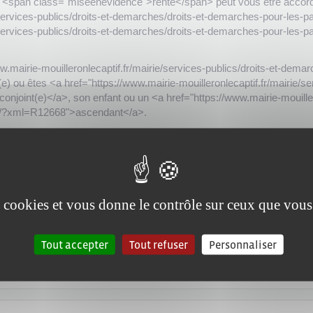
<span class="miseenevidence">rente</span> peut vous être accordée
ie/services-publics/droits-et-demarches/droits-et-demarches-pour-le
ie/services-publics/droits-et-demarches/droits-et-demarches-pour-le
w.mairie-mouilleronlecaptif.fr/mairie/services-publics/droits-et-dema
 ou êtes <a href="https://www.mairie-mouilleronlecaptif.fr/mairie/se
joint(e)</a>, son enfant ou un <a href="https://www.mairie-mouilleron
rs/?xml=R12668">ascendant</a>.
es cookies et vous donne le contrôle sur ceux que vous
Tout accepter
Tout refuser
Personnaliser