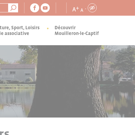
+
A
-
A
ture, Sport, Loisirs
Découvrir
ie associative
Mouilleron-le-Captif
rs