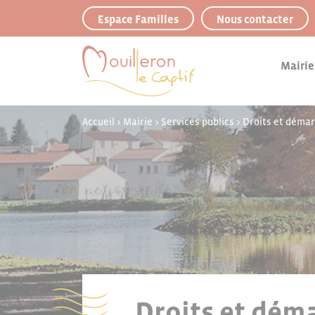
Panneau de gestion des cookies
Espace Familles
Nous contacter
Mairie
Accueil
>
Mairie
>
Services publics
>
Droits et déma
Droits et déma