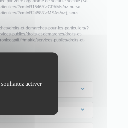
 par votre organisme de sécurité sociale (<a
s-particuliers/?xml=R15469">CPAM</a> ou <a
s-particuliers/?xml=R24583">MSA</a>), sous
rches/droits-et-demarches-pour-les-particuliers/?
rvices-publics/droits-et-demarches/droits-et-
lecaptif.fr/mairie/services-publics/droits-et-
 souhaitez activer