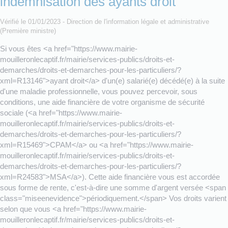
indemnisation des ayants droit
Vérifié le 01/01/2023 - Direction de l'information légale et administrative
(Première ministre)
Si vous êtes <a href="https://www.mairie-
mouilleronlecaptif.fr/mairie/services-publics/droits-et-
demarches/droits-et-demarches-pour-les-particuliers/?
xml=R13146">ayant droit</a> d'un(e) salarié(e) décédé(e) à la suite
d'une maladie professionnelle, vous pouvez percevoir, sous
conditions, une aide financière de votre organisme de sécurité
sociale (<a href="https://www.mairie-
mouilleronlecaptif.fr/mairie/services-publics/droits-et-
demarches/droits-et-demarches-pour-les-particuliers/?
xml=R15469">CPAM</a> ou <a href="https://www.mairie-
mouilleronlecaptif.fr/mairie/services-publics/droits-et-
demarches/droits-et-demarches-pour-les-particuliers/?
xml=R24583">MSA</a>). Cette aide financière vous est accordée
sous forme de rente, c'est-à-dire une somme d'argent versée <span
class="miseenevidence">périodiquement.</span> Vos droits varient
selon que vous <a href="https://www.mairie-
mouilleronlecaptif.fr/mairie/services-publics/droits-et-