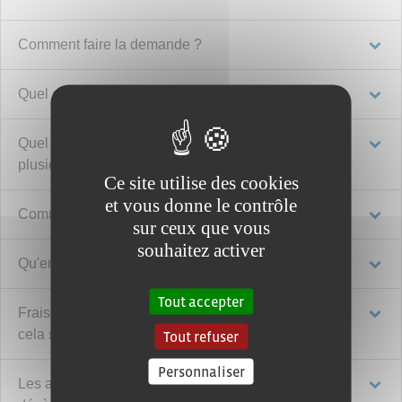
Comment faire la demande ?
Quel est le montant de la rente ?
Quel est le plafond total de la rente si vous êtes
plusieurs ayants-droit ?
Ce site utilise des cookies
et vous donne le contrôle
Comment s'effectue le paiement de la rente ?
sur ceux que vous
souhaitez activer
Qu'en est-il de la fiscalité ?
Tout accepter
Frais funéraires et de transport du corps : comment
cela se passe ?
Tout refuser
Personnaliser
Les ayants-droit peuvent-ils percevoir un capital